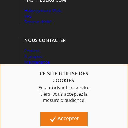
FIRSTHEBERG.COM
Hébergement Web
VPS
Serveur dédié
NOUS CONTACTER
Contact
À propos
Maintenance
Recrutement
CE SITE UTILISE DES
Mentions légales
CGU
COOKIES.
En autorisant ce service
tiers, vous acceptez la
mesure d'audience.
Accepter